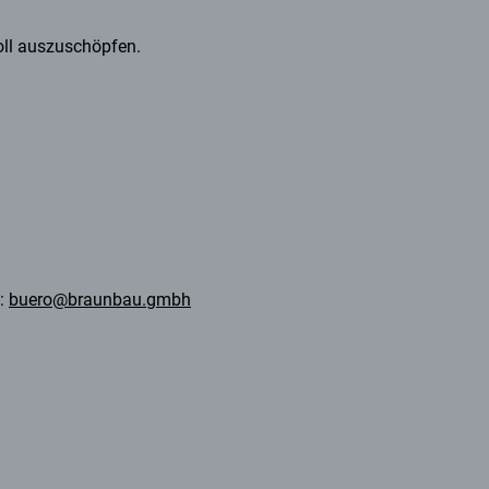
voll auszuschöpfen.
n:
buero@braunbau.gmbh