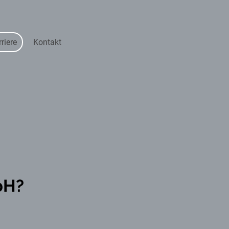
riere
Kontakt
bH?